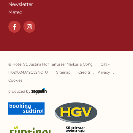
Newsletter
Meteo
©
Hotel St. Justina Hof Tarfusser Markus & CoKg
CIN -
IT021004A12C52NCTU
Sitemap
Crediti
Privacy
Cookies
produced by