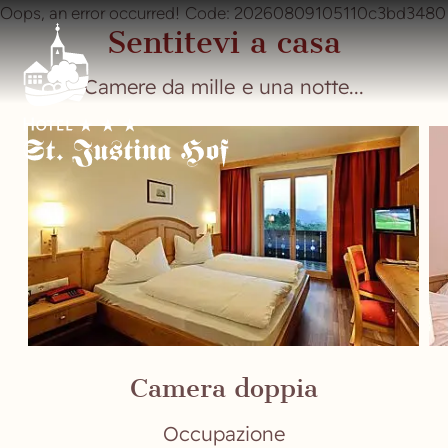
Oops, an error occurred! Code: 20260809105110c3bd3480
Sentitevi a casa
Camere da mille e una notte...
Camera doppia
Occupazione