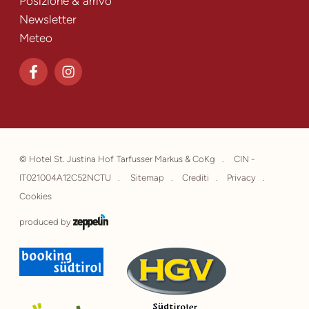
Posizione & arrivo
Newsletter
Meteo
©
Hotel St. Justina Hof Tarfusser Markus & CoKg
CIN -
IT021004A12C52NCTU
Sitemap
Crediti
Privacy
Cookies
produced by