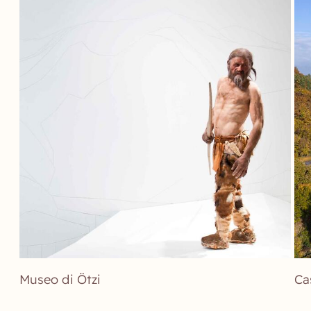
Museo di Ötzi
Ca