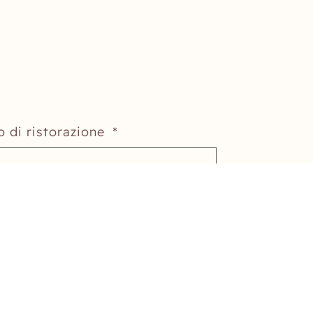
o di ristorazione *
ezza pensione
Viaggiate con bambini?