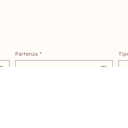
Partenza *
Tip
15.08.2026
M
Numero adulti *
1 adulto