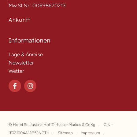
Mw.St.Nr.: 00698670213
Ankunft
Informationen
Lage & Anreise
Newsletter
Wetter
©
Hotel St. Justina Hof Tarfusser Markus & CoKg
CIN -
IT021004A12C52NCTU
Sitemap
Impressum